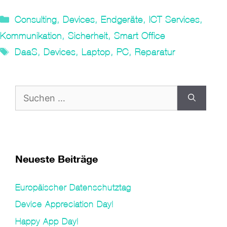
Kategorien
Consulting
,
Devices
,
Endgeräte
,
ICT Services
,
Kommunikation
,
Sicherheit
,
Smart Office
Tags
DaaS
,
Devices
,
Laptop
,
PC
,
Reparatur
Suche
nach:
Neueste Beiträge
Europäischer Datenschutztag
Device Appreciation Day!
Happy App Day!