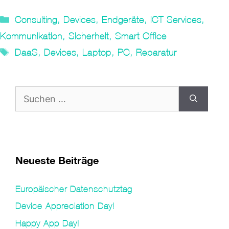
Kategorien
Consulting
,
Devices
,
Endgeräte
,
ICT Services
,
Kommunikation
,
Sicherheit
,
Smart Office
Tags
DaaS
,
Devices
,
Laptop
,
PC
,
Reparatur
Suche
nach:
Neueste Beiträge
Europäischer Datenschutztag
Device Appreciation Day!
Happy App Day!