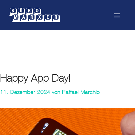
Springe
zum
Menü
Inhalt
multifunktionsdrucker
Happy App Day!
11. Dezember 2024
von
Raffael Marchio