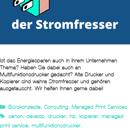
Ist das Energiesparen auch in Ihrem Unternehmen
Thema? Haben Sie dabei auch an
Multifunktionsdrucker gedacht? Alte Drucker und
Kopierer sind wahre Stromfresser und gehören
ausgetauscht. Wir helfen Ihnen gerne dabei!
Kategorien
Bürokonzepte
,
Consulting
,
Managed Print Services
Tags
canon
,
develop
,
drucker
,
hp
,
kopierer
,
managed
print service
,
multifunktionsdrucker
,