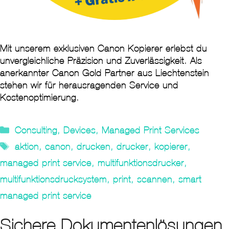
Mit unserem exklusiven Canon Kopierer erlebst du
unvergleichliche Präzision und Zuverlässigkeit. Als
anerkannter Canon Gold Partner aus Liechtenstein
stehen wir für herausragenden Service und
Kostenoptimierung.
Kategorien
Consulting
,
Devices
,
Managed Print Services
Tags
aktion
,
canon
,
drucken
,
drucker
,
kopierer
,
managed print service
,
multifunktionsdrucker
,
multifunktionsdrucksystem
,
print
,
scannen
,
smart
managed print service
Sichere Dokumentenlösungen