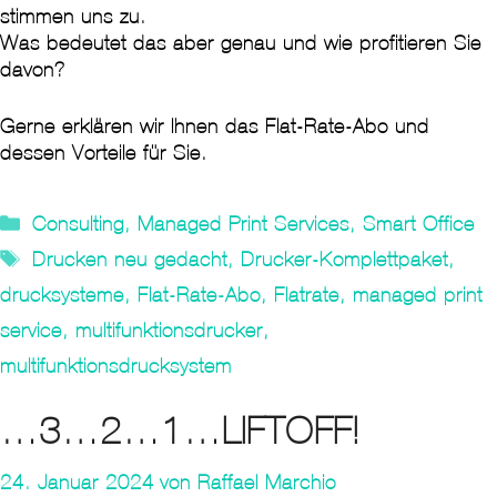
stimmen uns zu.
Was bedeutet das aber genau und wie profitieren Sie
davon?
Gerne erklären wir Ihnen das Flat-Rate-Abo und
dessen Vorteile für Sie.
Kategorien
Consulting
,
Managed Print Services
,
Smart Office
Tags
Drucken neu gedacht
,
Drucker-Komplettpaket
,
drucksysteme
,
Flat-Rate-Abo
,
Flatrate
,
managed print
service
,
multifunktionsdrucker
,
multifunktionsdrucksystem
…3…2…1…LIFTOFF!
24. Januar 2024
von
Raffael Marchio