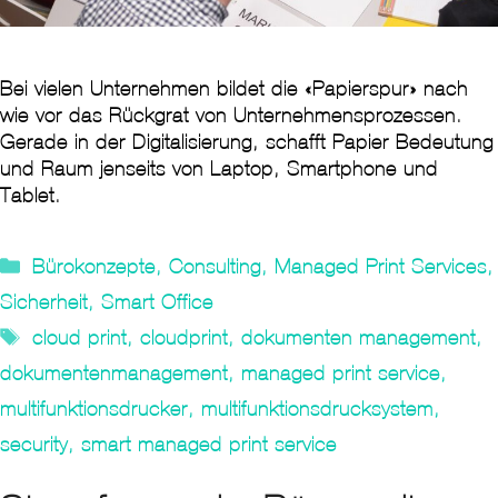
Bei vielen Unternehmen bildet die «Papierspur» nach
wie vor das Rückgrat von Unternehmensprozessen.
Gerade in der Digitalisierung, schafft Papier Bedeutung
und Raum jenseits von Laptop, Smartphone und
Tablet.
Kategorien
Bürokonzepte
,
Consulting
,
Managed Print Services
,
Sicherheit
,
Smart Office
Tags
cloud print
,
cloudprint
,
dokumenten management
,
dokumentenmanagement
,
managed print service
,
multifunktionsdrucker
,
multifunktionsdrucksystem
,
security
,
smart managed print service