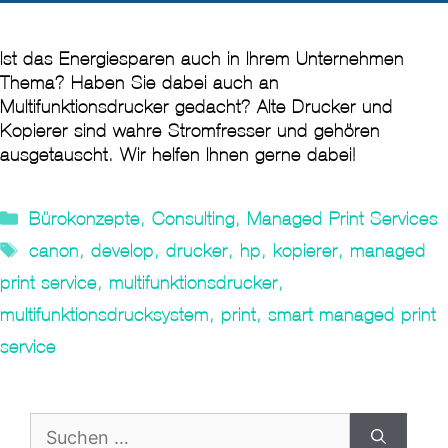
Ist das Energiesparen auch in Ihrem Unternehmen
Thema? Haben Sie dabei auch an
Multifunktionsdrucker gedacht? Alte Drucker und
Kopierer sind wahre Stromfresser und gehören
ausgetauscht. Wir helfen Ihnen gerne dabei!
Kategorien
Bürokonzepte
,
Consulting
,
Managed Print Services
Tags
canon
,
develop
,
drucker
,
hp
,
kopierer
,
managed
print service
,
multifunktionsdrucker
,
multifunktionsdrucksystem
,
print
,
smart managed print
service
Suche