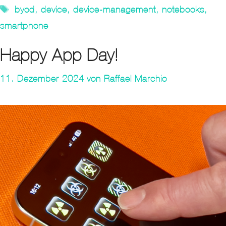
Tags
byod
,
device
,
device-management
,
notebooks
,
smartphone
Happy App Day!
11. Dezember 2024
von
Raffael Marchio