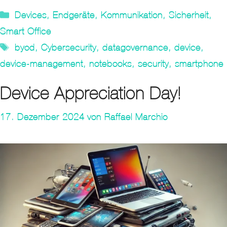
Kategorien
Devices
,
Endgeräte
,
Kommunikation
,
Sicherheit
,
Smart Office
Tags
byod
,
Cybersecurity
,
datagovernance
,
device
,
device-management
,
notebooks
,
security
,
smartphone
Device Appreciation Day!
17. Dezember 2024
von
Raffael Marchio