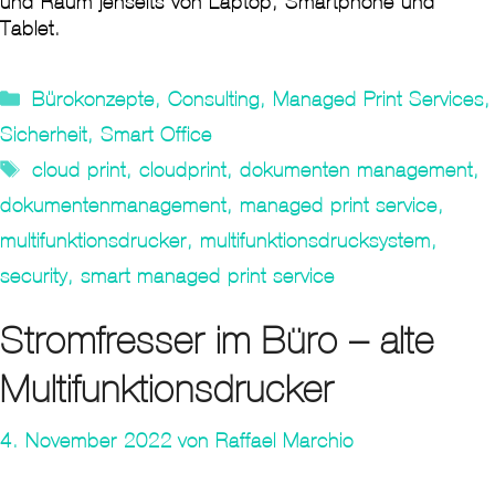
und Raum jenseits von Laptop, Smartphone und
Tablet.
Kategorien
Bürokonzepte
,
Consulting
,
Managed Print Services
,
Sicherheit
,
Smart Office
Tags
cloud print
,
cloudprint
,
dokumenten management
,
dokumentenmanagement
,
managed print service
,
multifunktionsdrucker
,
multifunktionsdrucksystem
,
security
,
smart managed print service
Stromfresser im Büro – alte
Multifunktionsdrucker
4. November 2022
von
Raffael Marchio