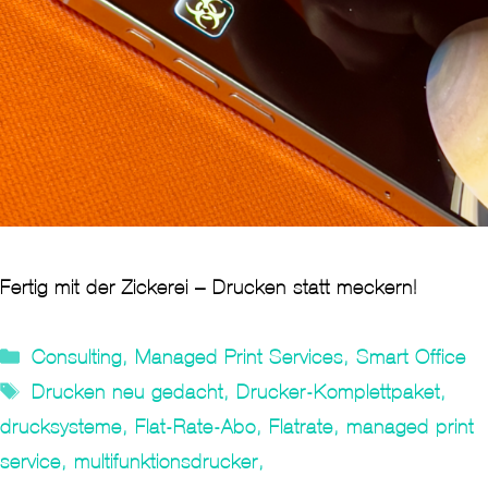
Fertig mit der Zickerei – Drucken statt meckern!
Kategorien
Consulting
,
Managed Print Services
,
Smart Office
Tags
Drucken neu gedacht
,
Drucker-Komplettpaket
,
drucksysteme
,
Flat-Rate-Abo
,
Flatrate
,
managed print
service
,
multifunktionsdrucker
,