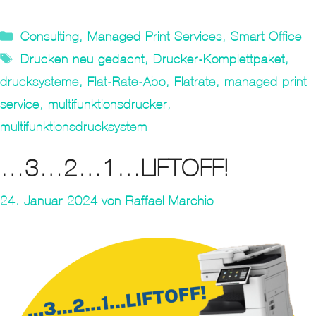
Kategorien
Consulting
,
Managed Print Services
,
Smart Office
Tags
Drucken neu gedacht
,
Drucker-Komplettpaket
,
drucksysteme
,
Flat-Rate-Abo
,
Flatrate
,
managed print
service
,
multifunktionsdrucker
,
multifunktionsdrucksystem
…3…2…1…LIFTOFF!
24. Januar 2024
von
Raffael Marchio