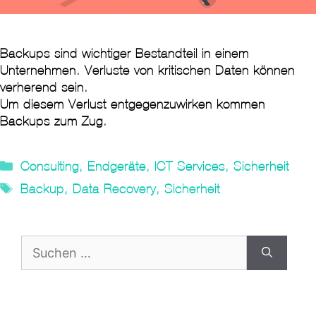
Backups sind wichtiger Bestandteil in einem
Unternehmen. Verluste von kritischen Daten können
verherend sein.
Um diesem Verlust entgegenzuwirken kommen
Backups zum Zug.
Kategorien
Consulting
,
Endgeräte
,
ICT Services
,
Sicherheit
Tags
Backup
,
Data Recovery
,
Sicherheit
Suche
nach: